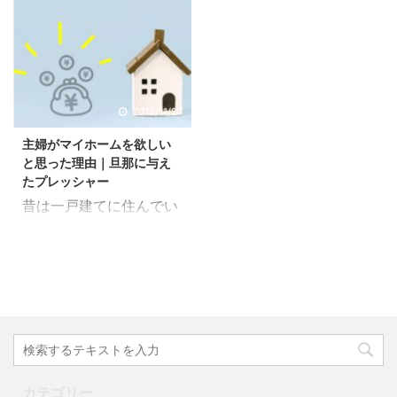
か？ 購入して思ったのは
くまで主観なのでご容赦
ていいほど新調しまし
たマンションでもベラン
一生物の買い物だけれ
くださいね。 【マイホー
た。 まずは生活必需品の
ダでやってたんですけ
ど、思い切りも大事だと
ム購入のきっかけはこち
家電から... 購入したもの
ど、日が当たらないから
言うこと。 高額なのでな
らから】 注文住宅？新築
は... ① 冷蔵庫 ② 冷
なかなかイイものは作れ
かなか難しいですけど、
戸建て？中古戸建て？建
暖房機 ③ テレビ
なかったです。 すぐ枯れ
多分完璧なホームを探そ
売住宅？どれにしようか
2018/11/27
④ レンジ ⑤ ティフ
ちゃったり取れても小さ
うとすると一生買えない
な。 まずはどんな家が欲
ァール ⑥ 電気 そのぐ
かったり。あとは何と言
主婦がマイホームを欲しい
気がします。 うちは本気
しいか理想を書いていき
らいかな ...
っても邪魔！ベランダも
と思った理由｜旦那に与え
で探し始めて2か月ぐら
ます。 ① カウンター
たプレッシャー
...
いだったかな。 さて、今
キッチン ② リビング
昔は一戸建てに住んでい
回はマイホームとの出会
が広い ③ 収納がたく
るのが当たり前とは言わ
いなどつらつら書いてい
さんある ④ 庭がある
ないけど多かったですよ
きます。 旦那の仕事が大
こんなもんですかね。そ
ね？ 小学生のとき、遊び
成功したことによりマイ
こまでこだわりはなかっ
に行けばみ～んな戸建て
ホーム購入が一気に現実
たかな。とにかく広くな
でした。 でも、今の時
的に。 タイミングと運と
ればそれで良かったの
代。マンションも住みや
努力など色々と重なった
で。 その中でやっぱ理想
すくなっているのかマン
おかげである仕事が大成
は注文住宅なんですよ。
ション派も多くなってき
功しました。前にも書き
打ち合わせとかめんどく
カテゴリー