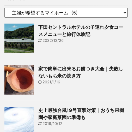
ていますよね。 選択肢が
ましたがうちは自 ...
さいことこの上な ...
増えたことはとてもいい
ことだなーと思います。
前回はマイホームを欲し
下田セントラルホテルの子連れ夕食コー
いと思ったきっかけの記
スメニューと旅行体験記
事を書いたんですけど、
2022/12/26
もっと掘り下げて書いて
行こうと思っています。
マイホームを欲しいと思
ったきっかけ。前住んで
家で簡単に出来るお餅つき大会｜失敗し
いた間取りはこんな感
ないもち米の炊き方
じ。 前回も書いたんです
2021/1/16
けど、前は3DKのアパー
トに住んでいまし ...
史上最強台風19号直撃対策｜おうち果樹
園や家庭菜園の準備も
2019/10/12