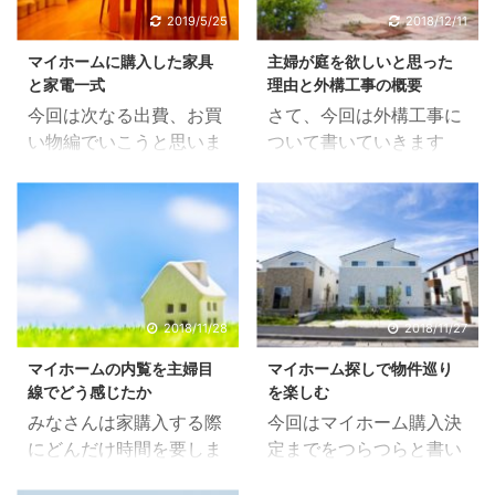
2019/5/25
2018/12/11
マイホームに購入した家具
主婦が庭を欲しいと思った
と家電一式
理由と外構工事の概要
今回は次なる出費、お買
さて、今回は外構工事に
い物編でいこうと思いま
ついて書いていきます
す。家具と家電ですね。
ね。 庭が欲しかった理由
ほとんど新調しました。
庭付き一戸建てが夢だっ
というのも、家電の買い
たってのがあるんですけ
替えって全くしない夫婦
ど、実用性とかそんなも
でして、壊れるまで使う
のは考えてなくてあった
スタイルで生きていま
らいいな～夏にはプール
す。 洗濯機に関しては排
が出来るし、公園行かな
2018/11/28
2018/11/27
水されなくなったので、
くても子供がのびのび遊
マイホームの内覧を主婦目
マイホーム探しで物件巡り
途中で買い換えましたけ
べるし。そんな理由でし
線でどう感じたか
を楽しむ
ども。（それでも3年ぐ
た。 旦那は庭持ってる方
みなさんは家購入する際
今回はマイホーム購入決
らい？もっとかな。は使
は大体やってると思うん
にどんだけ時間を要しま
定までをつらつらと書い
った） 買い替え時だろ～
ですけど自家栽培です
したか？または要します
ていきますね。 どれもあ
と思ってほとんどと言っ
ね。家庭菜園。 前住んで