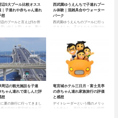
新しい施設をたくさん回りま
ポートを書いていきますので参考
周辺5大プール比較オスス
西武園ゆうえんちで子連れプー
 談合坂サービスエリアを経
にして下さい。 また、私たちは今
報｜子連れや赤ちゃん連れ
ル体験｜混雑具合やウォーター
から河口湖へ 有名な談合坂
後もククナを利用させていただく
予想
パーク
では毎回休憩を入れていま
予定です。新しい発見がありまし
と子ども ...
たらこの記事に追記 ...
周辺のプールと言えば5か所
西武園ゆうえんちのプールに行っ
に思い付くと思います。夏に
てきました。子どもたちが遊びや
と連日テレビなどで特集され
すいキティーちゃんのウォーター
たり、CMでもかなりの頻度で
パークという大きなビニールプー
することになります。見てみ
ルゾーンもあったので、赤ちゃん
う。 サマーランド 昭和記
連れでも楽しめます。 駐車場や混
レインボープール としまえ
雑具合、プールがどのような内容
みうりランドプールWAI 西武
か、などなど詳しくレポートしま
えんち どこも大人気のプー
す。 西武園ゆうえんちのプールに
すが、目的に応じてオススメ
行くきっかけ 私の妻は中学時代か
ルは変わってきます。 とし
らの友人2人とたびたび遊びに出
2019/7/25
2019/7/25
んのみ友人から聞いた話にな
掛けます。私も一緒に参加するこ
しまいますが、それ以外の4
とが多いのですが、住んでいる場
津周辺の観光施設を子連
竜宮城ホテル三日月・富士見亭
は全て制覇していますので、
所もけっこうバラバラのため、集
赤ちゃん連れで楽しんだ評
の赤ちゃん連れ家族旅行の評価
を具体的に書くことが出来ま
まる場所には苦労しています。 友
感想
と感想
混雑具合なども是非参考にし
人2人の家庭にも我が家の子と同
。 2 ...
級生の子どもがいます。 ...
津に夏の旅行に行ってきまし
デイトレーダーという職のメリッ
一番の目的は竜宮城ホテル三
トを生かし、平日の混まない時期
内にあるスパ棟です。こちら
を選んで旅行をしているので、そ