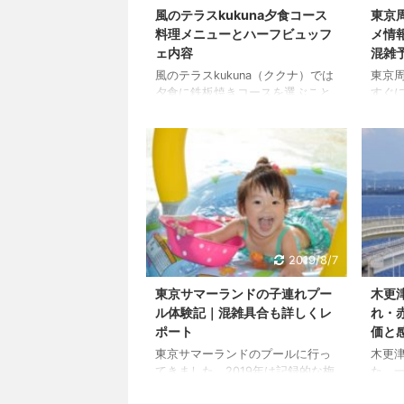
ました。 もう全てにおいて最高
が、
風のテラスkukuna夕食コース
東京
で、☆4.9です！ 外観やお部屋、
した。
料理メニューとハーフビュッフ
メ情
露天風呂、朝食、夕食メニューや
て東京
ェ内容
混雑
夏祭りなど全て写真付きでご紹介
S.A
しますので、静岡県下 ...
す。私
風のテラスkukuna（ククナ）では
東京
夕食に鉄板焼きコースを選ぶこと
すぐ
が出来ます。1日の人数が限定され
なる
ているコースなので、多くの宿泊
てい
客はこのコース料理とハーフビュ
目に
ッフェになると思います。 朝食バ
ましょ
イキングも含めて風のテラス
念公園
kukunaでの食事をご紹介したいと
ん よ
思います。 風のテラスkukuna（ク
園ゆう
クナ）夕食の流れ ククナでの夕食
ルで
は開始時間が選べます。コース料
のプー
2019/8/7
理があるので少しずつ分かれてい
まえ
るようですが、時間ごとに定員も
って
東京サマーランドの子連れプー
木更
あるので、希望の時間がある方は
か所
ル体験記｜混雑具合も詳しくレ
れ・
早いうちに伝えておきましょう。
詳細
ポート
価と
17:30～ 17:45～ 18:0 ...
す。
て下さい
東京サマーランドのプールに行っ
木更
てきました。2019年は記録的な梅
た。
雨で冷夏となっていましたが、梅
日月