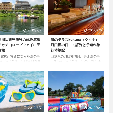
2019/9/2
2019/9/5
湖周辺観光施設の体験感想
風のテラスkukuna（ククナ）
チカチ山ロープウェイに宝
河口湖の口コミ評判と子連れ旅
物館
行体験記
ち家族が常連になった風のテ
山梨県の河口湖周辺ホテル風のテ
ukuna（ククナ）は河口湖周
ラスkukuna（ククナ）の口コミ評
あります。そしてこの河口湖
価や、実際に子連れ、赤ちゃん連
には湖をグルッと囲むように
れで宿泊した体験記に感想をまと
施設がたくさんあるので遊ぶ
めていきたいと思います。 先に結
困りません。 実はククナに
論を書いてしまえばこの風のテラ
ートする度、「もう行くとこ
スくくなは、どこを取っても最高
いよね」と夫婦で話すのです
のホテルと言え、素敵な時間を過
実際に行ってみるとリピート
ごせること間違いなしです。ただ
くなる施設だけでなく、新し
し人間が運営しているわけですか
ころもまだまだたくさんあり
ら完璧ではありません。 5回の旅
2019/8/7
2019/8/7
 2019年夏にも行きました
行、計9泊した経験から詳しくレ