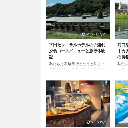
2022/12/26
下田セントラルホテルの子連れ
河口
夕食コースメニューと旅行体験
｜カ
記
石博
私たちは家族旅行となると決まっ
私た
た場所に行くことが多く、あまり
ラスk
新しいホテルに予約を入れること
辺に
はありません。勝手がわかってい
周辺
る方が安心出来るというのも大き
観光
いです。 2021年の夏、静岡県に
のにも
ある下田セントラルホテルに予約
リピ
を入れていましたが、コロナのデ
ろな
ルタ株蔓延により泣く泣くキャン
が、
セルとなってしまいました。
した
2022年にリベンジの意味でも予約
いと
2019/9/5
をし、ついに宿泊することが出来
ます。