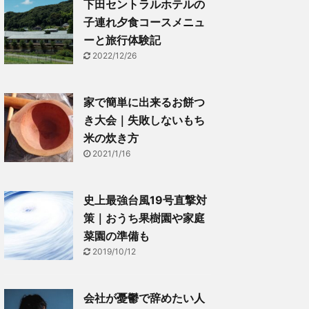
下田セントラルホテルの
子連れ夕食コースメニュ
ーと旅行体験記
2022/12/26
家で簡単に出来るお餅つ
き大会｜失敗しないもち
米の炊き方
2021/1/16
史上最強台風19号直撃対
策｜おうち果樹園や家庭
菜園の準備も
2019/10/12
会社が憂鬱で辞めたい人