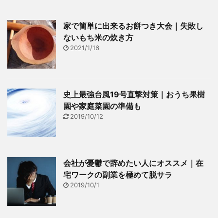
象 私の実家の玄関は、う
もちろんこんなマイホー
ーん、なんて言えばいい
ムは嫌だも継続で書いて
家で簡単に出来るお餅つき大会｜失敗し
のか難しいのですが、
いきます。 もくじ1 対面
ないもち米の炊き方
「こってるなぁ」とい ...
式キッチンカウンターへ
2021/1/16
の憧れ1.1 ...
史上最強台風19号直撃対策｜おうち果樹
園や家庭菜園の準備も
2019/10/12
会社が憂鬱で辞めたい人にオススメ｜在
宅ワークの副業を極めて脱サラ
2019/10/1