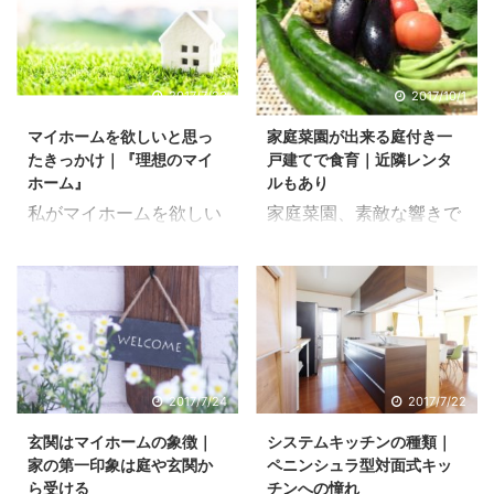
2017/7/23
2017/10/1
マイホームを欲しいと思っ
家庭菜園が出来る庭付き一
たきっかけ｜『理想のマイ
戸建てで食育｜近隣レンタ
ホーム』
ルもあり
私がマイホームを欲しい
家庭菜園、素敵な響きで
と思ったきっかけはホン
す。私の育った実家は一
ト些細なことです。 狭
戸建てで、ベランダはあ
い！収納が少なすぎる！
りましたがコンクリート
隣と階下の音が自分ちで
で出来たものであり、直
鳴ってるかのように聞こ
に何かを植えるというこ
える。 大体こんな感じで
とは出来ませんでした。
すね。 今の家に引っ越す
母も祖母も植木の世話が
2017/7/24
2017/7/22
までのお話 今の家に住む
好きで鉢やプランターで
玄関はマイホームの象徴｜
システムキッチンの種類｜
前は現旦那が住んでいた
は絶えず色んな植物が育
家の第一印象は庭や玄関か
ペニンシュラ型対面式キッ
1DKに転がり込んだ形な
てられていました。 祖母
ら受ける
チンへの憧れ