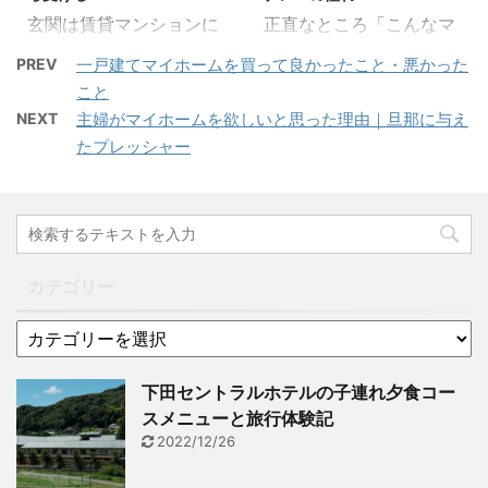
ので、狭い。 一人暮らし
が育てていたミニトマト
玄関は賃貸マンションに
正直なところ「こんなマ
用なので収納だって全然
がものすごい鈴なりにな
住んでいると全部同じな
イホームは嫌だ」のカテ
ないし、ユニットバスだ
っていたのを覚えていま
PREV
一戸建てマイホームを買って良かったこと・悪かった
ので、全く気にすること
ゴリーだけでは処理し切
し、キッチン廊下にある
す。 また、ベランダのコ
こと
もないと思います。実際
れないと判断しました。
し。 ロフト付きだったん
ンクリートに根付いたさ
NEXT
主婦がマイホームを欲しいと思った理由｜旦那に与え
私も特に気にすることは
人間の性質を考えた時、
ですけど、そこで寝てる
くらが咲くという奇跡も
たプレッシャー
ありませんでした。 しか
「嫌だ」という観点から
から夏は暑いし冬は寒
見ました。 もくじ1 庭付
し、マイホームを意識す
見ていった方が色んなも
い。 そんでもって、スー
き一戸建てなら家庭菜園
るようになってからは少
のが見えると思って始め
パーもコンビニも近くに
を楽しみたい1.1 ベランダ
しずつ興味が出ていま
たカテゴリーですし、そ
ない。とにかく何にもな
菜園をプランターでした
す。 もくじ1 玄関は家の
してそれは正しかったと
い。あるのは自販ぐら
結果2 子どもの頃の家庭
第一印象1.1 注文住宅なら
思います。 ですが！やは
カテゴリー
い。（笑） その ...
菜園の記 ...
玄関にこだわりたい1.2
りマイホームは希望に満
庭から玄関への聖域ルー
ちたものでなければなら
ト2 玄関開けたら2分で
ない！ そう思ったので、
判断2.1 玄関マットにも
今日からは理想のマイホ
下田セントラルホテルの子連れ夕食コー
こだわれ！2.2 インター
ームについてもカテゴリ
スメニューと旅行体験記
ホンとのマッチングも3
ーを作り、そちらでも書
2022/12/26
最後に 玄関は家の第一印
いていこうと思います。