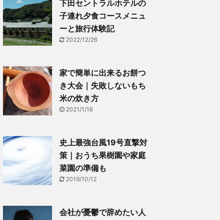
下田セントラルホテルの
子連れ夕食コースメニュ
ーと旅行体験記
2022/12/26
家で簡単に出来るお餅つ
き大会｜失敗しないもち
米の炊き方
2021/1/16
史上最強台風19号直撃対
策｜おうち果樹園や家庭
菜園の準備も
2019/10/12
会社が憂鬱で辞めたい人