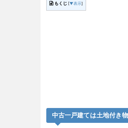
もくじ
[
▼表示
]
中古一戸建ては土地付き