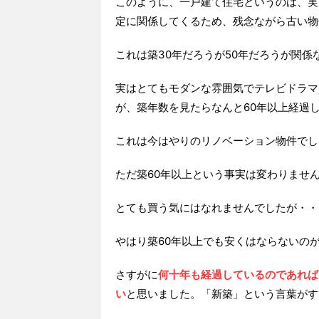
このように、一戸建て住宅というのは、実
定に関係してくるため、残念ながら古い物
これは築30年だろうが50年だろうが関係
実はとてもモダンな雰囲気でテレビドラマ
が、築年数を見たらなんと60年以上経過
これは今はやりのリノベーション物件でし
ただ築60年以上という事実は変わりませ
とても買う気にはなれませんでしたが・・
やはり築60年以上でも安くはならないの
さすがに
何十年も経過しているのであれば
い
と思いました。「新築」という言葉がす