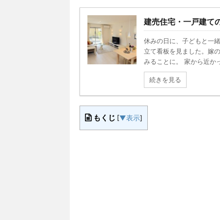
建売住宅・一戸建て
休みの日に、子どもと一
立て看板を見ました。嫁
みることに。 家から近かった
続きを見る
もくじ
[
▼表示
]