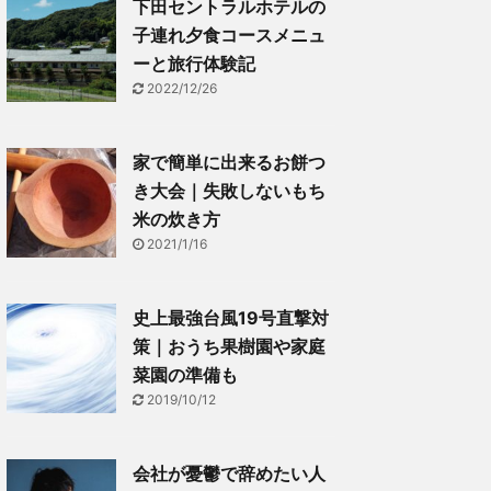
下田セントラルホテルの
子連れ夕食コースメニュ
ーと旅行体験記
2022/12/26
家で簡単に出来るお餅つ
き大会｜失敗しないもち
米の炊き方
2021/1/16
史上最強台風19号直撃対
策｜おうち果樹園や家庭
菜園の準備も
2019/10/12
会社が憂鬱で辞めたい人