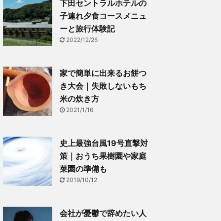
下田セントラルホテルの
子連れ夕食コースメニュ
ーと旅行体験記
2022/12/26
家で簡単に出来るお餅つ
き大会｜失敗しないもち
米の炊き方
2021/1/16
史上最強台風19号直撃対
策｜おうち果樹園や家庭
菜園の準備も
2019/10/12
会社が憂鬱で辞めたい人