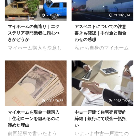
2018/9/25
2018/9/14
マイホームの庭造り｜エク
アスベストについての注意
ステリア専門業者に頼むべ
書きも確認｜手付金と顔合
きかどうか
わせの感想
マイホーム購入を決意し
私たち自身のマイホーム
たものの、まだ自分のも
購入の流れを書いていま
のになるのは数週間先で
す。住宅ローンを組むた
した。そのため、荒れ地
めに試行錯誤したこと
状態になっていた庭の部
や、不動産業者とのやり
分に関して、どのような
取りなど、生の声を届け
庭にしたいのか会議をす
たいと思っています。 調
ることになりました。 ハ
べて想像しているもの
2018/9/25
2018/9/25
ウジングのような総合不
と、実際に経験すること
マイホームを現金一括購入
中古一戸建て住宅売買契約
動産に頼むべきか、エク
では全然違いますから
｜住宅ローンを組めるのに
締結｜銀行にて現金一括払
ステリア工事専門業者に
ね。 私の家購入エピソー
諦めた理由
い
頼むべきか、私の中では
ド もくじ1 手付金と顔合
前回記事で書いたよう
いよいよ中古一戸建ての
かなり大きく揺れていま
わせ1.1 アスベストの使用