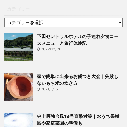
イホームを実際に購入
メリットとは2.4 住宅ロ
と思います。 書きそびれ
し、1年間住んでみて、
カテゴリー
ーンを組む ...
ていたのですが、住宅に
その1年間を振り返り感
かかる火災保険が ...
想を書いていきたいと思
います。 マイホーム購入
前と購入後では本当に
下田セントラルホテルの子連れ夕食コー
色々と違っていました。
スメニューと旅行体験記
2022/12/26
良いところもあれば悪い
ところもあります。机上
の計算と実際ではこんな
にも違うものかと思った
家で簡単に出来るお餅つき大会｜失敗し
ほどです。こういうもの
ないもち米の炊き方
かな、と考えていた部分
2021/1/16
と事実との違いも含め、
書いていければと思いま
す。 ...
史上最強台風19号直撃対策｜おうち果樹
園や家庭菜園の準備も