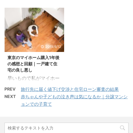
に、すでに購入の意思は
売買契約締結の時を迎え
した。最初は不動産の紹
について2 手付金のお支
固まっていたため、手付
ました。もちろんこれで
介を受けることにしまし
払い2.1 ここからの動き
金の200万円もすでに入
私の家購入エピソードの
た。 家の前はボコボコの
を再確認3 まとめ 手付金
れました。後は会社から
中の購入手続きエピソー
荒れ地でしたからね。 も
と顔合わせ もう一度家で
借金しての現金一括購入
ドは最終回となります。
くじ1 希望間取り図と採
作戦会議をしましたが、
か、住宅ローンで買うか
本当に風のように駆け抜
寸1.1 駐車場の間取りの難
やはりどう考えても今見
の選択でした。 不動産会
けた2か月だったと思い
2019/6/12
しさ2 庭造りで必要な工
ている中古一戸建て以上
社のお兄さんから住宅ロ
ます。 それでも私の人生
事2.1 全てを業者さんに
に欲しいと思える物件は
東京のマイホーム購入1年後
ーンの連絡がきたところ
において1、2を争うほど
託す3 まとめ 希望間取り
そう簡単に出てこないだ
の感想と回顧｜一戸建て住
からになります。 前回記
内容の濃い2か月でし
図 ...
ろうと ...
宅の良し悪し
事はコチラになります。
た。 恐らくは一生に一度
早いもので私がマイホー
もくじ1 フラット35で住
の経験だと思います。ま
ムを購入してから丸1年
宅ローンは組める1.1 フラ
だ住宅購入という経験が
PREV
旅行先に届く値下げ交渉と住宅ローン審査の結果
が経過しました。思えば
ット35は割高2 結論はマ
なく、これから買いたい
NEXT
赤ちゃんや子どもの泣き声は気になるか｜分譲マンシ
とんとん拍子で家購入が
イホーム現金一括購入2.1
という方にとって少しで
ョンでの子育て
決まり、引っ越しもす
住宅ローンの注意点2.2
も参考になればと出来る
ぐ、そして1年経つのも
マイホーム現金一括購入
だけリアルに生の声を書
本当にあっという間だっ
のメリットとは2.3 マイ
いてきたつもりです。 今
たと思います。 そこでマ
ホーム現金一括購入のデ
回も事実のまま書きたい